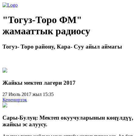
"Тогуз-Торо ФМ"
жамааттык радиосу
Тогуз- Торо району, Кара- Суу айыл аймагы
Жайкы мектеп лагери 2017
27 Июль 2017 жыл 15:35
Кененирээк
Сары-Булуң: Мектеп окуучуларынын көңүлдүү,
жайкы эс алуусу.