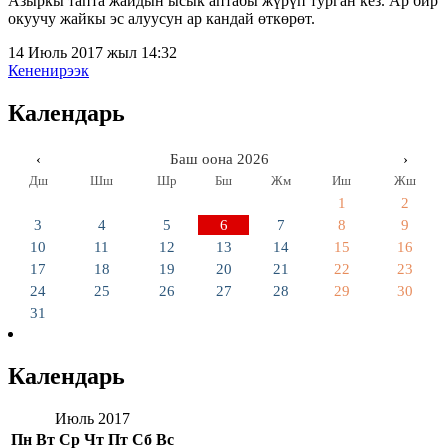
Азыркы тапта жайдын ысык аптабы жүрүп турган кез. Ар бир
окуучу жайкы эс алуусун ар кандай өткөрөт.
14 Июль 2017 жыл 14:32
Кененирээк
Календарь
‹
Баш оона 2026
›
Дш
Шш
Шр
Бш
Жм
Иш
Жш
1
2
3
4
5
6
7
8
9
10
11
12
13
14
15
16
17
18
19
20
21
22
23
24
25
26
27
28
29
30
31
Календарь
Июль 2017
Пн
Вт
Ср
Чт
Пт
Сб
Вс