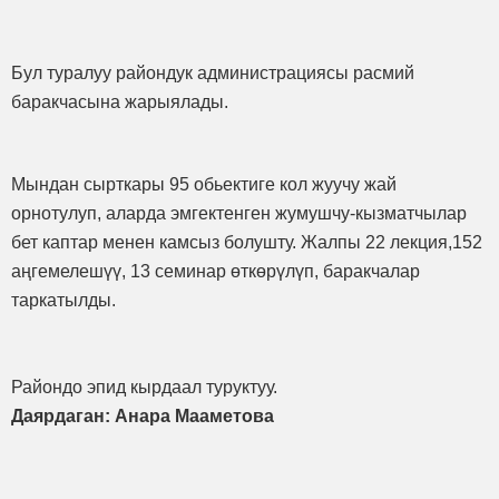
Бул туралуу райондук администрациясы расмий
баракчасына жарыялады.
Мындан сырткары 95 обьектиге кол жуучу жай
орнотулуп, аларда эмгектенген жумушчу-кызматчылар
бет каптар менен камсыз болушту. Жалпы 22 лекция,152
аңгемелешүү, 13 семинар өткөрүлүп, баракчалар
таркатылды.
Райондо эпид кырдаал туруктуу.
Даярдаган: Анара Мааметова