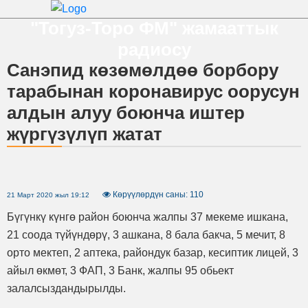
"Тогуз-Торо ФМ" жамааттык
радиосу
Санэпид көзөмөлдөө борбору
тарабынан коронавирус оорусун
алдын алуу боюнча иштер
жүргүзүлүп жатат
Көрүүлөрдүн саны: 110
21 Март 2020 жыл 19:12
Бүгүнкү күнгө район боюнча жалпы 37 мекеме ишкана,
21 соода түйүндөрү, 3 ашкана, 8 бала бакча, 5 мечит, 8
орто мектеп, 2 аптека, райондук базар, кесиптик лицей, 3
айыл өкмөт, 3 ФАП, 3 Банк, жалпы 95 обьект
залалсыздандырылды.