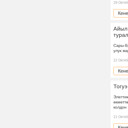
28 Октяб
Кене
Айыл 
тура
Сары-Б
улук ж
22 Октяб
Кене
Тогуз
Элетти
өкмөттө
колдон
21 Октяб
Кене