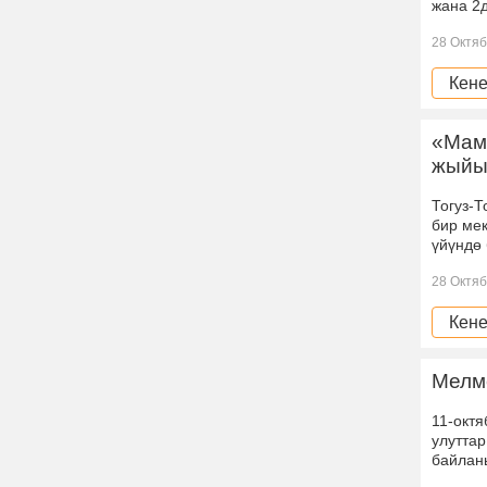
жана 2
28 Октяб
Кене
«Мамл
жыйы
Тогуз-
бир мек
үйүндө 
28 Октяб
Кене
Мелме
11-окт
улуттар
байлан