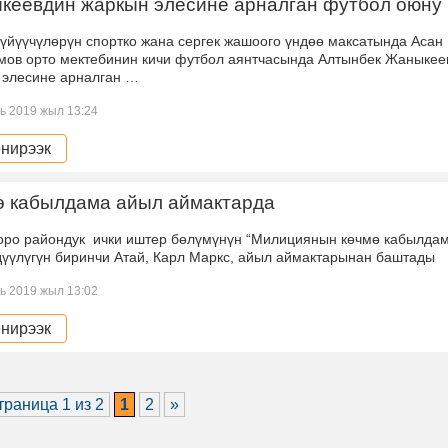
кеевдин жаркын элесине арналган футбол оюну
үйүүчүлөрүн спортко жана сергек жашоого үндөө максатында Асан
мов орто мектебинин кичи футбол аянтчасында Алтынбек Жаныкее
 элесине арналган …
ь 2019 жыл 13:24
нирээк
ө кабылдама айыл аймактарда
Торо райондук ички иштер бөлүмүнүн “Милициянын көчмө кабылда
үүлүгүн биринчи Атай, Карл Маркс, айыл аймактарынан баштады
ь 2019 жыл 13:02
нирээк
траница 1 из 2
1
2
»