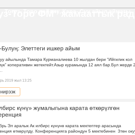
Тогуз- Торо району, Кара- Суу айыл аймагы
уз-Торо ФМ" жамааттык ра
Булуң: Элеттеги ишкер айым
Суу айылында Тамара Курманалиева 10 жылдан бери “Ийгилик кол
үк” коперативин жетектейт.Азыр курамында 12 аял бар.Бул жерде 
 …
рь 2019 жыл 13:25
нирээк
лбирс күнү» жумалыгына карата өткөрүлгөн
еренция
брь Эл аралык Ак илбирс күнүнө карата мектептер арасында
енция өткөрүлдү. Конференцияга райондун 5 мектебинен 3төн оку