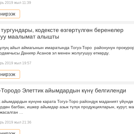
рь 2019 жыл 11:39
нирээк
тургундары, кодексте өзгөртүлгөн беренелер
луу маалымат алышты
улуң айыл аймагынын имаратында Тогуз-Торо районунун прокуро
ардамчысы Данияр Асанов эл менен жолугушуу өткөрдү.
рь 2019 жыл 19:57
нирээк
-Тородо Элеттик айымдардын күнү белгиленди
к айымдардын күнүнө карата Тогуз-Торо райондук маданият үйүнд
рдөн багбан, ишкер айымдар азык түлүк продукцияларын, курут, м
 жасалган …
рь 2019 жыл 21:36
нирээк