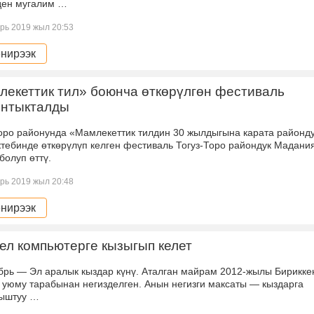
ден мугалим …
рь 2019 жыл 20:53
нирээк
екеттик тил» боюнча өткөрүлгөн фестиваль
нтыкталды
Торо районунда «Мамлекеттик тилдин 30 жылдыгына карата районд
тебинде өткөрүлүп келген фестиваль Тогуз-Торо райондук Мадани
болуп өттү.
рь 2019 жыл 20:48
нирээк
л компьютерге кызыгып келет
ябрь — Эл аралык кыздар күнү. Аталган майрам 2012-жылы Бирикке
 уюму тарабынан негизделген. Анын негизги максаты — кыздарга
ыштуу …