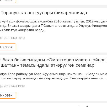
з-Торонун таланттуулары филармонияда
луу-Таш» фольклордук ансамбли 2016-жылы түзүлүп, 2019-жылдын
ында Бишкек шаарындагы Т.Сатылганов атындагы Улуттук Филармо
к отчеттук концертин берди.
рь 2019 жыл 20:03
нирээк
 бала бакчасындагы «Эмгектенип мактан, ойноп
 шаттан» темасындагы өткөрүлгөн семинар
Торо районунун Кара-Суу айылында жайгашкан «Седеп» мект
и билим берүү уюмунда семинар өткөрүлдү. Семинардын негизги …
рь 2019 жыл 19:40
нирээк