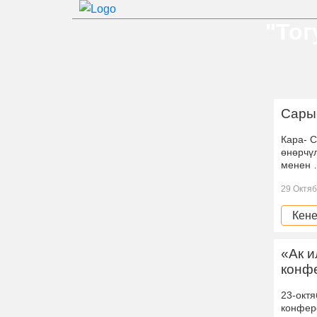
"Тог
Сары-
Кара- 
өнөрчүл
менен
29 Октяб
Кене
«Ак и
конф
23-октя
конфер