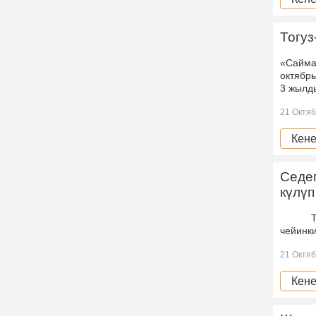
Тогу
«Сайма
октябр
3 жылды
21 Октяб
Кене
Седеп
күлүп
Тогуз-
чейинк
21 Октяб
Кене