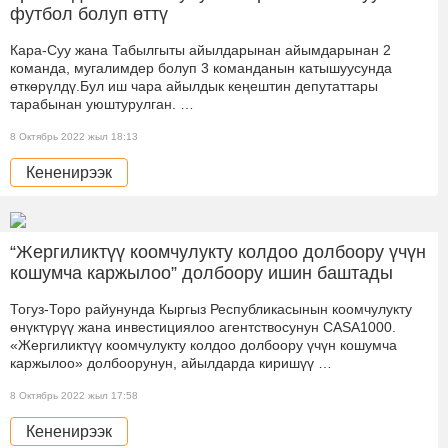
футбол болуп өттү
Кара-Суу жана Табылгыты айылдарынан айымдарынан 2
команда, мугалимдер болуп 3 команданын катышуусунда
өткөрүлдү.Бул иш чара айылдык кеңештин депутаттары
тарабынан уюштурулган. …
8 Октябрь 2022 жыл 18:13
Кененирээк
“Жергиликтүү коомчулукту колдоо долбоору үчүн
кошумча каржылоо” долбоору ишин баштады
Тогуз-Торо райунунда Кыргыз Республикасынын коомчулукту
өнүктүрүү жана инвестициялоо агентствосунун CASA1000.
«Жергиликтүү коомчулукту колдоо долбоору үчүн кошумча
каржылоо» долбоорунун, айылдарда киришүү …
8 Октябрь 2022 жыл 17:58
Кененирээк