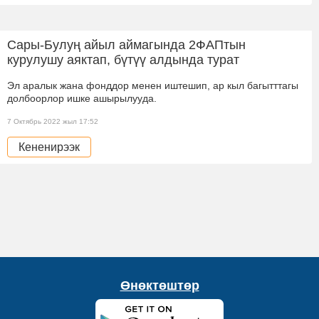
Сары-Булуң айыл аймагында 2ФАПтын
курулушу аяктап, бүтүү алдында турат
Эл аралык жана фонддор менен иштешип, ар кыл багытттагы
долбоорлор ишке ашырылууда.
7 Октябрь 2022 жыл 17:52
Кененирээк
Өнөктөштөр