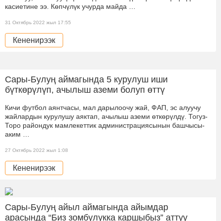
касиетине ээ. Көпчүлүк учурда майда …
31 Октябрь 2022 жыл 17:55
Кененирээк
Сары-Булуң аймагында 5 курулуш иши
бүткөрүлүп, ачылыш аземи болуп өттү
Кичи футбол аянтчасы, мал дарылоочу жай, ФАП, эс алуучу
жайлардын курулушу аяктап, ачылыш аземи өткөрүлдү. Тогуз-
Торо райондук мамлекеттик администрациясынын башчысы-
аким …
27 Октябрь 2022 жыл 1:08
Кененирээк
Сары-Булуң айыл аймагында айымдар
арасында “Биз зомбулукка каршыбыз” аттуу