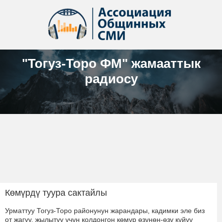
"Тогуз-Торо ФМ" жамааттык
радиосу
Көмүрдү туура сактайлы
Урматтуу Тогуз-Торо районунун жарандары, кадимки эле биз
от жагуу, жылытуу үчүн колдонгон көмүр өзүнөн-өзү күйүү