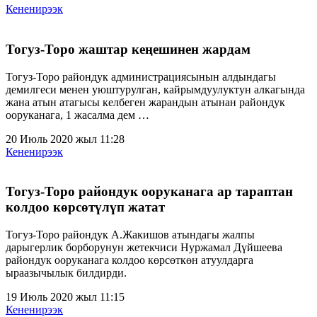
Кененирээк
Тогуз-Торо жаштар кеңешинен жардам
Тогуз-Торо райондук администрациясынын алдындагы
демилгеси менен уюштурулган, кайрымдуулуктун алкагында
жана атын атагысы келбеген жарандын атынан райондук
ооруканага, 1 жасалма дем …
20 Июль 2020 жыл 11:28
Кененирээк
Тогуз-Торо райондук ооруканага ар тараптан
колдоо көрсөтүлүп жатат
Тогуз-Торо райондук А.Жакишов атындагы жалпы
дарыгерлик борборунун жетекчиси Нуржамал Дүйшеева
райондук ооруканага колдоо көрсөткөн атуулдарга
ыраазычылык билдирди.
19 Июль 2020 жыл 11:15
Кененирээк