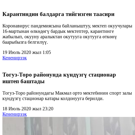
Карантиндин балдарга тийгизген таасири
Коронавирус пандемиясына байланыштуу, мектеп окуучулары
16-мартынан өлкөдөгү бардык мектептер, карантинге
жабылып, окууну аралыктан окутууга окутууга өткөнү
баарыбызга белгилүү.
19 Июль 2020 жыл 1:05
Кененирээк
Тогуз-Торо районунда күндүзгү стационар
иштеп баштады
Тогуз-Торо районундагы Макмал орто мектебинин спорт залы
күндүзгү стационар катары колдонууга берилди.
18 Июль 2020 жыл 23:20
Кененирээк