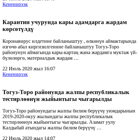
Кененирээк
Карантин учурунда кары адамдарга жардам
көрсөтүлдү
Коронавирус илдетине байланыштуу , өлкөнүн аймактарында
өзгөчө абал киргизилгенине байланыштуу Тогуз-Торо
районунун аймагында кары-картаң жана жардамга муктаж үй-
бүлөлөргө, материалдык жардам …
22 Июль 2020 жыл 16:07
Кененирээк
Тогуз-Торо районунда жалпы республикалык
тестирлөөнүн жыйынтыгы чыгарылды
Тогуз-Торо районундагы жалпы билим берүүчү уюмдарынын
2019-2020-окуу жылындагы жалпы республикалык
тестирлөөнүн жыйынтыгы чыгарылды. Азамат уулу
Калдыбай атындагы жалпы билим берүүчү …
22 Июль 2020 жыл 14:07