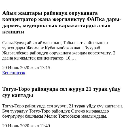
Айыл жаштары райондук ооруканага
концентратор жана жергиликтүү ФАПка дары-
дармек, медициналык каражаттарды алып
келишти
Сары-Булуң айыл аймагынын, Табылгыты айылынын
тургундары Жоомарт Кубанычбеков жана Зухураб
Жыргалбеков райондук ооруканага жардам көрсөтүштү. 2
даана кычкылтек концентратор, 10 …
29 Июль 2020 жыл 13:15
Кененирээк
Тогуз-Торо районунда сел жүрүп 21 турак үйдү
суу каптады
Тогуз-Торо районунда сел жүрүп, 21 турак үйдү суу каптаган.
Бул тууралуу Тогуз-Торо райондук Өзгөчө кырдаалдар
бөлүмүнүн башчысы Мелис Токтобеков маалымдады.
29 Июль 2020 жыл 11:49