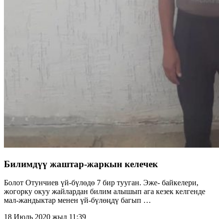
Билимдүү жаштар-жаркын келечек
Болот Отунчиев үй-бүлөдө 7 бир тууган. Эже- байкелери,
жогорку окуу жайлардан билим алышып ага кезек келгенде
мал-жандыктар менен үй-бүлөңдү багып …
18 Июль 2020 жыл 11:39