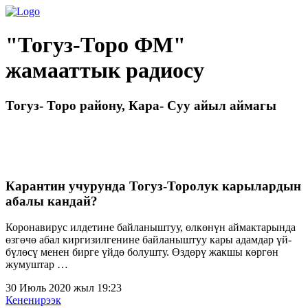
"Тогуз-Торо ФМ"
жамааттык радиосу
Тогуз- Торо району, Кара- Суу айыл аймагы
Карантин учурунда Тогуз-Торолук карылардын
абалы кандай?
Коронавирус илдетине байланыштуу, өлкөнүн аймактарында
өзгөчө абал киргизилгенине байланыштуу кары адамдар үй-
бүлөсү менен бирге үйдө болушту. Өздөрү жакшы көргөн
жумуштар …
30 Июль 2020 жыл 19:23
Кененирээк