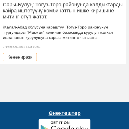
Сары-Булуң: Тогуз-Торо районунда калдыктарды
кайра иштетүүчү комбинаттын ишке киришине
митинг өтүп жатат.
Жалал-Абад облусуна караштуу Тогуз-Торо районунун
тургундары “Макмал” кенинин базасында курулуп жаткан
ишкананын курулушуна каршы митингге чыгышты.
3 Февраль 2018 жыл 19:53
Кененирээк
Өнөктөштөр