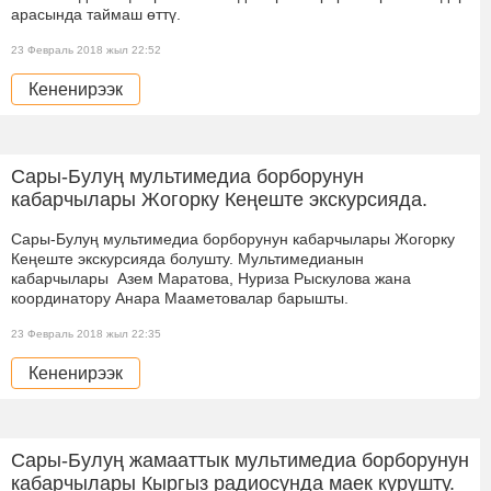
арасында таймаш өттү.
23 Февраль 2018 жыл 22:52
Кененирээк
Сары-Булуң мультимедиа борборунун
кабарчылары Жогорку Кеңеште экскурсияда.
Сары-Булуң мультимедиа борборунун кабарчылары Жогорку
Кеңеште экскурсияда болушту. Мультимедианын
кабарчылары Азем Маратова, Нуриза Рыскулова жана
координатору Анара Мааметовалар барышты.
23 Февраль 2018 жыл 22:35
Кененирээк
Сары-Булуң жамааттык мультимедиа борборунун
кабарчылары Кыргыз радиосунда маек курушту.