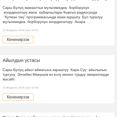
Сары-Булуң жамааттык мультимедиа борборунун
координатору жана кабарчылары Кыргыз радиосунда
“Кутман таң” программасында маек курушту. Бул туралуу
мультимедиа борборунун координатору Анара …
23 Февраль 2018 жыл 16:51
Кененирээк
Айылдын устасы
Сары-Булуң айыл аймагына караштуу Кара-Суу айылынын
тургуну Элчибек Мөкүшов өз колу менен түрдүү эмеректерди
жасайт.
23 Февраль 2018 жыл 15:58
Кененирээк