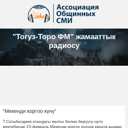
"Тогуз-Торо ФМ" жамааттык
радиосу
“Мекенди коргоо күнү”
Т.Сатыбалдиев атындагы жалпы билим берүүчү орто
мектебинде 23-февраль Мекенди коргоо күнүнө карата кыздар