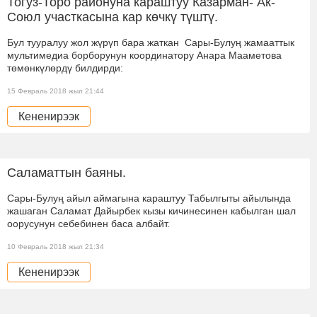
Тогуз-Торо районуна караштуу Казарман- Ак-
Союл участкасына кар көчкү түштү.
Бул тууралуу жол жүрүп бара жаткан Сары-Булуң жамааттык
мультимедиа борборунун координатору Анара Мааметова
төмөнкүлөрдү билдирди:
15 Февраль 2018 жыл 21:44
Кененирээк
Саламаттын баяны.
Сары-Булуң айыл аймагына караштуу Табылгыты айылында
жашаган Саламат Дайырбек кызы кичинесинен кабылган шал
оорусунун себебинен баса албайт.
10 Февраль 2018 жыл 21:34
Кененирээк