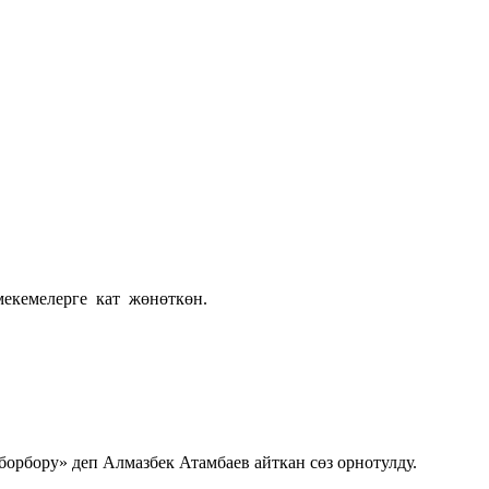
екемелерге кат жөнөткөн.
рбору» деп Алмазбек Атамбаев айткан сөз орнотулду.