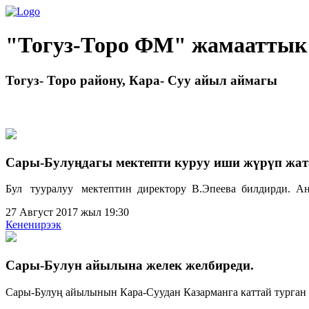
"Тогуз-Торо ФМ" жамааттык
Тогуз- Торо району, Кара- Суу айыл аймагы
Сары-Булуңдагы мектепти куруу иши жүрүп жат
Бул тууралуу мектептин директору В.Эпеева билдирди. А
27 Август 2017 жыл 19:30
Кененирээк
Сары-Булун айылына желек желбиреди.
Сары-Булуң айылынын Кара-Суудан Казарманга каттай турган 