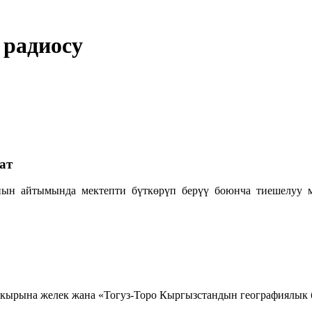
 радиосу
ат
нын айтымында мектепти бүткөрүп берүү боюнча тиешелуу м
кырына желек жана «Тогуз-Торо Кыргызстандын географиялык бо