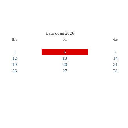
Баш оона 2026
Шр
Бш
Жм
5
6
7
12
13
14
19
20
21
26
27
28