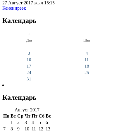
27 Август 2017 жыл 15:15
Кененирээк
Календарь
‹
Дш
Шш
3
4
10
11
17
18
24
25
31
Календарь
Август 2017
Пн
Вт
Ср
Чт
Пт
Сб
Вс
1
2
3
4
5
6
7
8
9
10
11
12
13