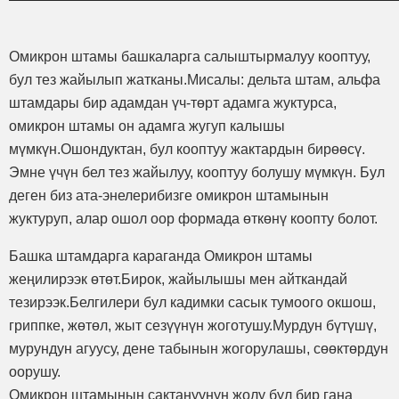
Омикрон штамы башкаларга салыштырмалуу кооптуу,
бул тез жайылып жатканы.Мисалы: дельта штам, альфа
штамдары бир адамдан үч-төрт адамга жуктурса,
омикрон штамы он адамга жугуп калышы
мүмкүн.Ошондуктан, бул кооптуу жактардын бирөөсү.
Эмне үчүн бел тез жайылуу, кооптуу болушу мүмкүн. Бул
деген биз ата-энелерибизге омикрон штамынын
жуктуруп, алар ошол оор формада өткөнү коопту болот.
Башка штамдарга караганда Омикрон штамы
жеңилирээк өтөт.Бирок, жайылышы мен айткандай
тезирээк.Белгилери бул кадимки сасык тумоого окшош,
гриппке, жөтөл, жыт сезүүнүн жоготушу.Мурдун бүтүшү,
мурундун агуусу, дене табынын жогорулашы, сөөктөрдун
оорушу.
Омикрон штамынын сактануунун жолу бул бир гана