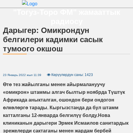
"Тогуз-Торо ФМ" жамааттык
радиосу
Дарыгер: Омикрондун
белгилери кадимки сасык
тумоого окшош
Көрүүлөрдүн саны: 1423
23 Январь 2022 жыл 11:39
Өтө тез жайылганы менен айырмалануучу
«омикрон» штаммы алгач былтыр ноябрда Түштүк
Африкада аныкталган, ошондон бери ондогон
өлкөлөргө тарады. Кыргызстанда да бул штамм
катталганы 12-январда белгилүү болду.Нова
клиниканын дарыгери Эрмек Исмаилов санитардык
эрежелерди сактаганы менен жардам бербей