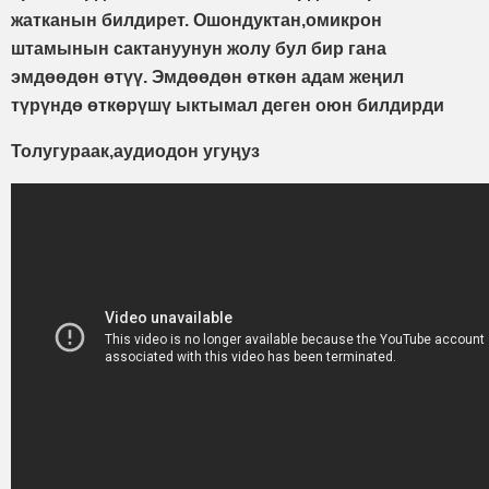
жатканын билдирет. Ошондуктан,омикрон
штамынын сактануунун жолу бул бир гана
эмдөөдөн өтүү. Эмдөөдөн өткөн адам жеңил
түрүндө өткөрүшү ыктымал деген оюн билдирди
Толугураак,аудиодон угуңуз