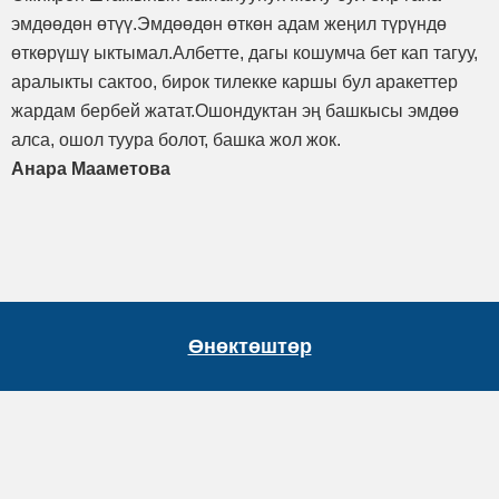
эмдөөдөн өтүү.Эмдөөдөн өткөн адам жеңил түрүндө
өткөрүшү ыктымал.Албетте, дагы кошумча бет кап тагуу,
аралыкты сактоо, бирок тилекке каршы бул аракеттер
жардам бербей жатат.Ошондуктан эң башкысы эмдөө
алса, ошол туура болот, башка жол жок.
Анара Мааметова
Өнөктөштөр