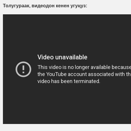
Толугураак, видеодон кенен угуңуз: