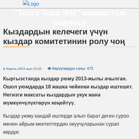
"Тогуз-Торо ФМ" жамааттык
радиосу
Кыздардын келечеги үчүн
кыздар комитетинин ролу чоң
Көрүүлөрдүн саны: 475
8 Апрель 2023 жыл 23:20
Кыргызстанда кыздар уюму 2013-жылы ачылган.
Ошол уюмдарда 18 жашка чейинки кыздар иштешет.
Негизги максаты кыздардын укук жана
мүмкүнчүлүктөрүн кеңейтүү.
Кыздар уюму кандай иштерди алып барат деген суроо
менен айрым мектептердин окуучуларынан сурап
көрдүк: