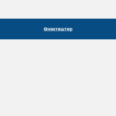
Өнөктөштөр