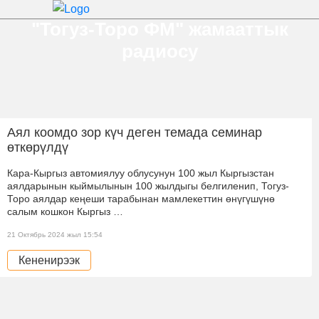
"Тогуз-Торо ФМ" жамааттык
радиосу
Аял коомдо зор күч деген темада семинар
өткөрүлдү
Кара-Кыргыз автомиялуу облусунун 100 жыл Кыргызстан
аялдарынын кыймылынын 100 жылдыгы белгиленип, Тогуз-
Торо аялдар кеңеши тарабынан мамлекеттин өнүгүшүнө
салым кошкон Кыргыз …
21 Октябрь 2024 жыл 15:54
Кененирээк